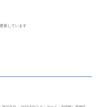
を更新しています
・商品区分：JASDAQ(スタンダード・内国株）業種区