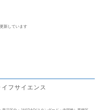
を更新しています
ムスライフサイエンス
・商品区分：JASDAQ(スタンダード・内国株）業種区