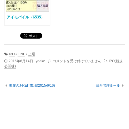
アイモバイル（6535）
IPO
•
LINE
•
上場
LINE
2016年6月14日
yoake
コメントを受け付けていません
IPO(新規
の
公開株)
上
場
は
現在のJ-REIT市場(2015/6/16)
資産管理ルール