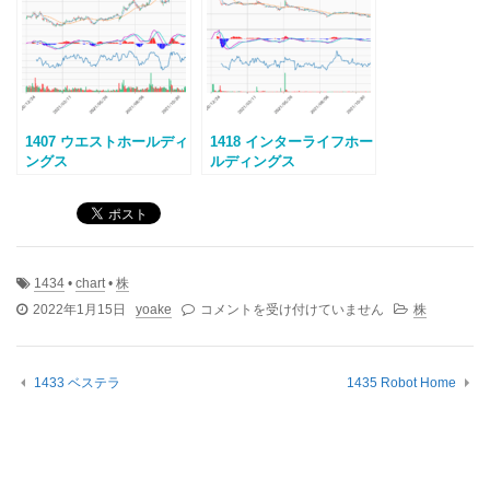
1407 ウエストホールディ
1418 インターライフホー
ングス
ルディングス
1434
•
chart
•
株
1434
2022年1月15日
yoake
コメントを受け付けていません
株
JESCO
ホ
ー
1433 ベステラ
1435 Robot Home
ル
デ
ィ
ン
グ
ス