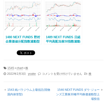
1480 NEXT FUNDS 野村
1489 NEXT FUNDS 日経
企業価値分配指数連動型
平均高配当株50指数連動
上場投信
型上場投信
1545
•
chart
•
株
1545
2022年2月3日
yoake
コメントを受け付けていません
株
NEXT
FUNDS
NASDAQ-
1543 純パラジウム上場信託(現物
1546 NEXT FUNDS ダウ･ジョー
100
国内保管型)
ンズ工業株30種平均株価連動型上
連
場投信
動
型