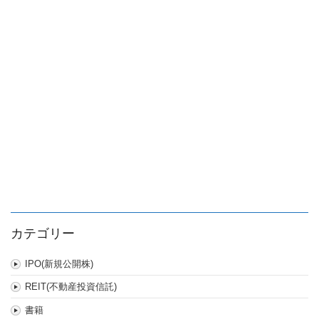
上
場
投
信
は
カテゴリー
IPO(新規公開株)
REIT(不動産投資信託)
書籍