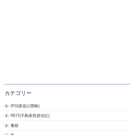
上
場
投
資
信
託
は
カテゴリー
IPO(新規公開株)
REIT(不動産投資信託)
書籍