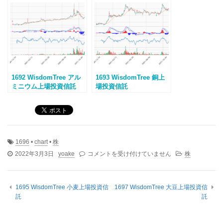
1692 WisdomTree アル
1693 WisdomTree 銅上
ミニウム上場投資信託
場投資信託
1696
•
chart
•
株
1696
2022年3月3日
yoake
コメントを受け付けていません
株
WisdomTree
ト
ウ
1695 WisdomTree 小麦上場投資信
1697 WisdomTree 大豆上場投資信
モ
託
託
ロ
コ
シ