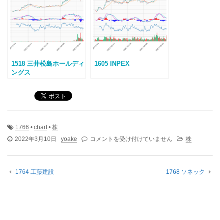
1518 三井松島ホールディ
1605 INPEX
ングス
1766
•
chart
•
株
1766
2022年3月10日
yoake
コメントを受け付けていません
株
東
建
コ
1764 工藤建設
1768 ソネック
ー
ポ
レ
ー
シ
ョ