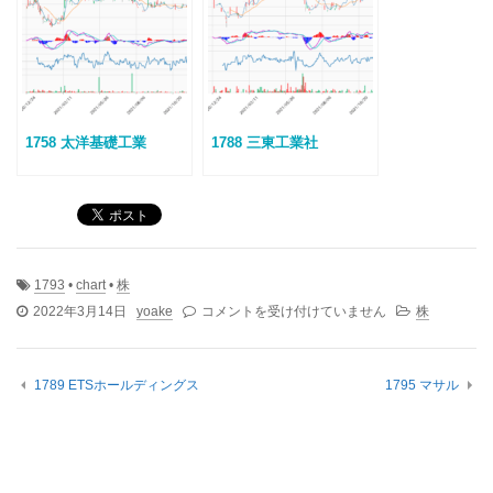
1758 太洋基礎工業
1788 三東工業社
1793
•
chart
•
株
1793
2022年3月14日
yoake
コメントを受け付けていません
株
大
本
組
1789 ETSホールディングス
1795 マサル
は