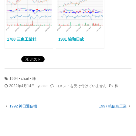
1788 三東工業社
1981 協和日成
1994
•
chart
•
株
1994
2022年4月14日
yoake
コメントを受け付けていません
株
高
橋
カ
1992 神田通信機
1997 暁飯島工業
ー
テ
ン
ウ
ォ
ー