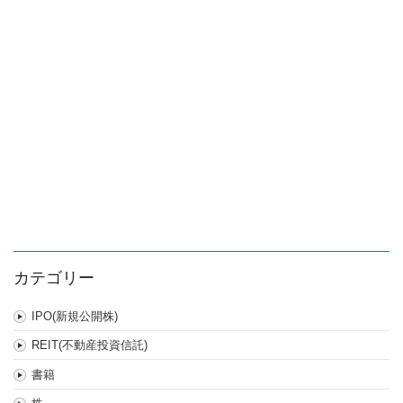
貴
族
(ド
ル
ヘ
ッ
ジ､
ネ
ッ
ト
リ
タ
ー
ン)ETN
は
カテゴリー
IPO(新規公開株)
REIT(不動産投資信託)
書籍