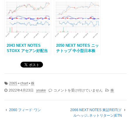
2043 NEXT NOTES
2050 NEXT NOTES ニッ
STOXX アセアン好配当
チトップ 中小型日本株
50(円､ネットリター
(ネットリターン)ETN
ン)ETN
2065
•
chart
•
株
2065
2022年4月23日
yoake
コメントを受け付けていません
株
NEXT
NOTES
日
2060 フィード･ワン
2066 NEXT NOTES 東証REIT(ド
本
ルヘッジ､ネットリターン)ETN
株
配
当