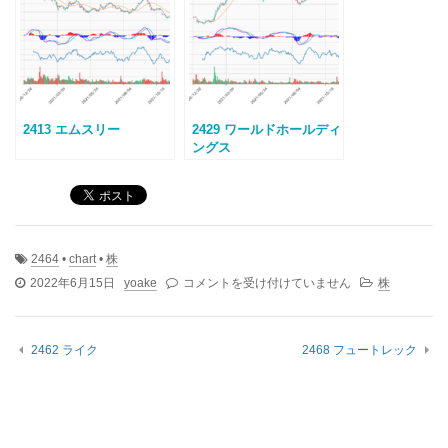
2413 エムスリー
2429 ワールドホールディ
ングス
2464
•
chart
•
株
2464
2022年6月15日
yoake
コメントを受け付けていません
株
ビ
ジ
ネ
2462 ライク
2468 フュートレック
ス･
ブ
レ
ー
ク
ス