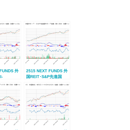
 FUNDS 外
2515 NEXT FUNDS 外
I-
国REIT･S&P先進国
指数(為替ヘ
REIT指数(除ク日本･為
連動型上場投
替ヘッジナシ)連動型上
場投信