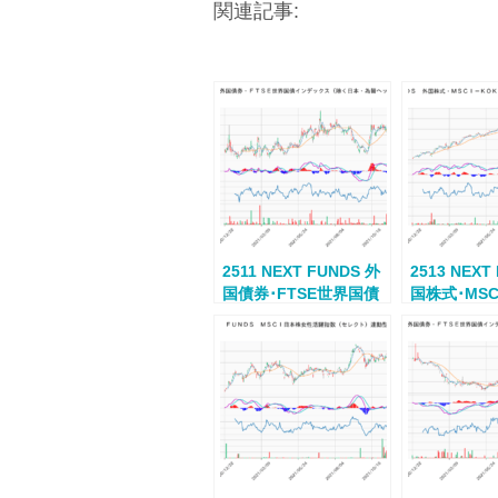
関連記事:
2511 NEXT FUNDS 外
2513 NEXT
国債券･FTSE世界国債
国株式･MSC
インデックス(除ク日
KOKUSAI
本･為替ヘッジナシ)連
ッジナシ)
動型上場投信
信