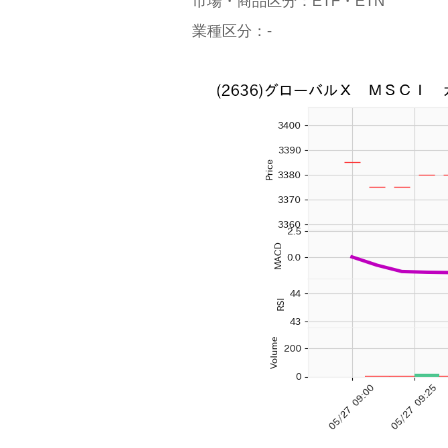
市場・商品区分：ETF・ETN
業種区分：-