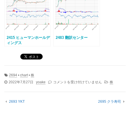
2415 ヒューマンホールデ
2483 翻訳センター
ィングス
2694
•
chart
•
株
2694
2022年7月27日
yoake
コメントを受け付けていません
株
焼
肉
坂
2693 YKT
2695 クラ寿司
井
ホ
ー
ル
デ
ィ