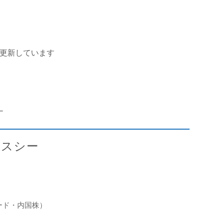
を更新しています
ー
クスシー
ダード・内国株）