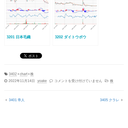
3201 日本毛織
3202 ダイトウボウ
3402
•
chart
•
株
3402
2022年11月14日
yoake
コメントを受け付けていません
株
東
レ
は
3401 帝人
3405 クラレ