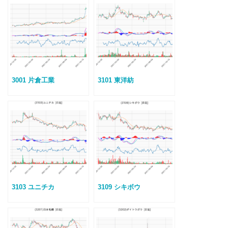
3001 片倉工業
3101 東洋紡
3103 ユニチカ
3109 シキボウ