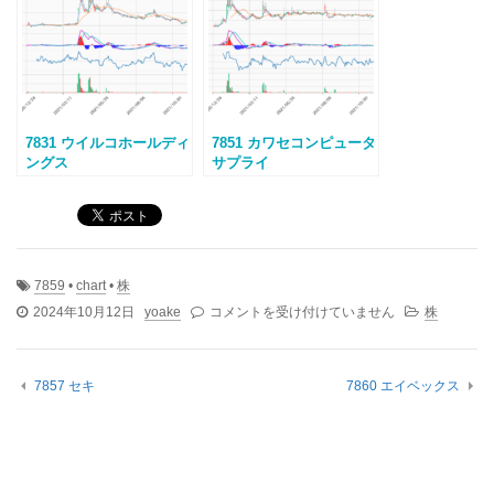
7831 ウイルコホールディ
7851 カワセコンピュータ
ングス
サプライ
7859
•
chart
•
株
7859
2024年10月12日
yoake
コメントを受け付けていません
株
ア
ル
メ
7857 セキ
7860 エイベックス
デ
ィ
オ
は