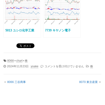
5013 ユシロ化学工業
7739 キヤノン電子
8068
•
chart
•
株
8068
2024年11月23日
yoake
コメントを受け付けていません
株
菱
洋
エ
8066 三谷商事
8070 東京産業
レ
ク
ト
ロ
は