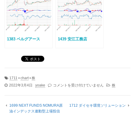
1383 ベルグアース
1439 安江工務店
1711
•
chart
•
株
1711
2022年3月4日
yoake
コメントを受け付けていません
株
SDS
ホ
ー
1699 NEXT FUNDS NOMURA原
1712 ダイセキ環境ソリューション
ル
油インデックス連動型上場投信
デ
ィ
ン
グ
ス