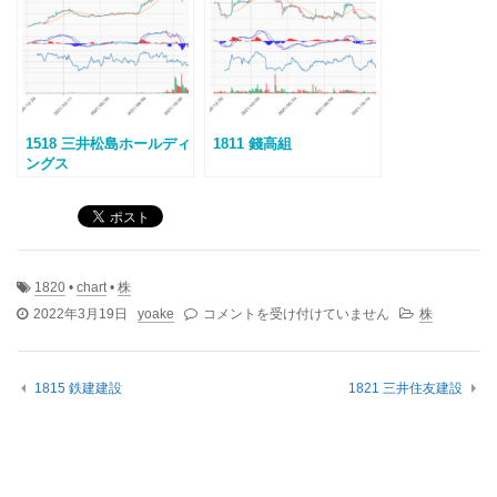
1518 三井松島ホールディ
1811 錢高組
ングス
1820
•
chart
•
株
1820
2022年3月19日
yoake
コメントを受け付けていません
株
西
松
建
1815 鉄建建設
1821 三井住友建設
設
は