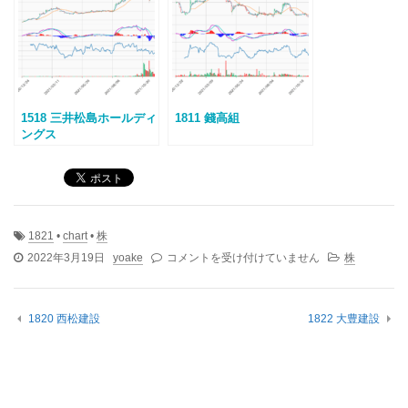
1518 三井松島ホールディ
1811 錢高組
ングス
1821
•
chart
•
株
1821
2022年3月19日
yoake
コメントを受け付けていません
株
三
井
住
1820 西松建設
1822 大豊建設
友
建
設
は