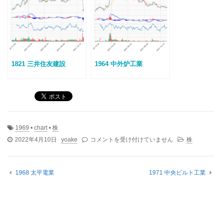
1821 三井住友建設
1964 中外炉工業
1969
•
chart
•
株
1969
2022年4月10日
yoake
コメントを受け付けていません
株
高
砂
熱
1968 太平電業
1971 中央ビルト工業
学
工
業
は