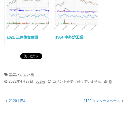
1821 三井住友建設
1964 中外炉工業
2121
•
chart
•
株
2121
2022年4月27日
yoake
コメントを受け付けていません
株
ミ
ク
シ
2120 LIFULL
2122 インタースペース
ィ
は